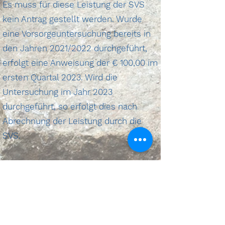
Es muss für diese Leistung der SVS
kein Antrag gestellt werden. Wurde
eine Vorsorgeuntersuchung bereits in
den Jahren 2021/2022 durchgeführt,
erfolgt eine Anweisung der € 100,00 im
ersten Quartal 2023. Wird die
Untersuchung im Jahr 2023
durchgeführt, so erfolgt dies nach
Abrechnung der Leistung durch die
SVS.
Pro Versicherten kann diese Leistung
einmal für sich selbst und einmal für
jeden anspruchsberechtigten
Angehörigen in Anspruch genommen
werden.