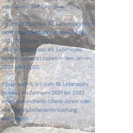
absolvieren und zwar jene,
die am 1.1.2023 das 40. Lebensjahr noch
nicht vollendet haben in den Jahren
2021, 2022 oder 2023,
die am 1.1.2023 das 40. Lebensjahr
bereits vollendet haben in den Jahren
2022 oder 2023.
Kinder vom 6. bis zum 18. Lebensjahr
müssen im Zeitraum 2021 bis 2023
einen Gesundheits-Check Junior oder
eine Jugendlichenuntersuchung
absolvieren.