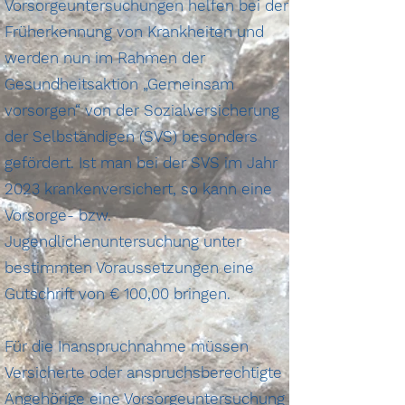
Vorsorgeuntersuchungen helfen bei der
Früherkennung von Krankheiten und
werden nun im Rahmen der
Gesundheitsaktion „Gemeinsam
vorsorgen“ von der Sozialversicherung
der Selbständigen (SVS) besonders
gefördert. Ist man bei der SVS im Jahr
2023 krankenversichert, so kann eine
Vorsorge- bzw.
Jugendlichenuntersuchung unter
bestimmten Voraussetzungen eine
Gutschrift von € 100,00 bringen.
Für die Inanspruchnahme müssen
Versicherte oder anspruchsberechtigte
Angehörige eine Vorsorgeuntersuchung