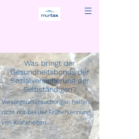
Was bringt der
Gesundheitsbonus der
Sozialversicherung der
Selbständigen?
Vorsorgeuntersuchungen helfen
nicht nur bei der Früherkennung
von Krankheiten.